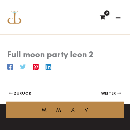
Zum
Inhalt
springen
Full moon party leon 2
ZURÜCK
WEITER
M M X V