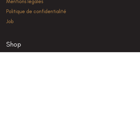
Mentions légales
Politique de confidentialité
Job
Shop
Rouge
Blanc
Rosé
Vin effervescent
Chai du Baron
LEON
Coffrets Cadeaux
Editions Limitées
Newsletter du Chai du Baron
*
Email