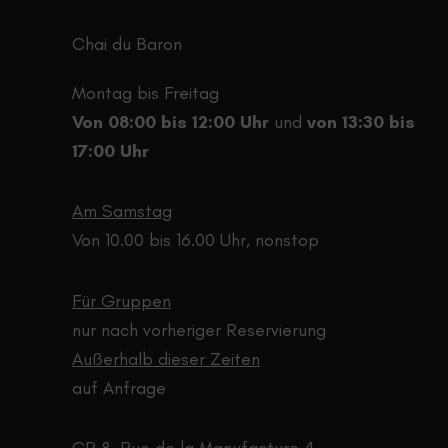
choisies
Chai du Baron
sur
la
Montag bis Freitag
page
Von 08:00 bis 12:00 Uhr
und
von 13:30 bis
du
17:00 Uhr
produit
Am Samstag
Von 10.00 bis 16.00 Uhr, nonstop
Für Gruppen
nur nach vorheriger Reservierung
Außerhalb dieser Zeiten
auf Anfrage