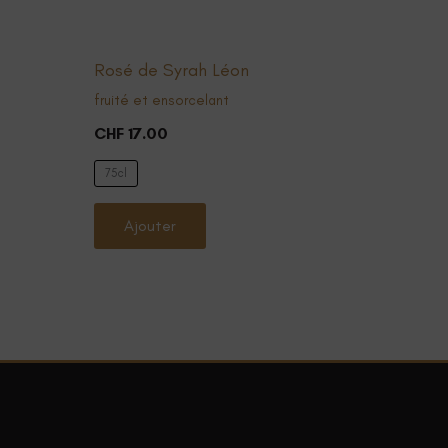
Rosé de Syrah Léon
fruité et ensorcelant
CHF
17.00
75cl
Ce
Ajouter
produit
a
plusieurs
variations.
Les
options
peuvent
être