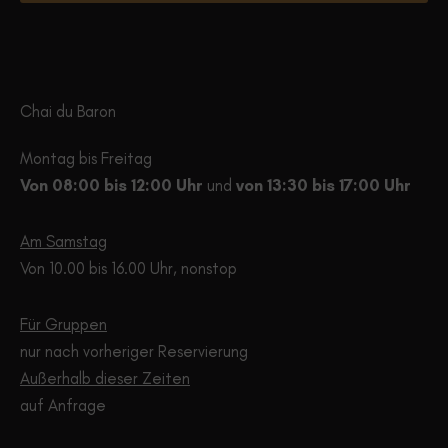
peuv
être
être
choisies
choisi
sur
sur
la
Chai du Baron
la
page
page
du
Montag bis Freitag
du
produit
Von 08:00 bis 12:00 Uhr
und
von 13:30 bis 17:00 Uhr
produ
Am Samstag
Von 10.00 bis 16.00 Uhr, nonstop
Für Gruppen
nur nach vorheriger Reservierung
Außerhalb dieser Zeiten
auf Anfrage