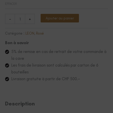
EFFACER
quantité
Alternative:
Ajouter au panier
-
+
de
Rosé
de
Catégorie :
LEON
,
Rosé
Syrah
Léon
Bon à savoir
fruité
5% de remise en cas de retrait de votre commande à
et
ensorcelant
la cave
Les frais de livraison sont calculés par carton de 6
bouteilles
Livraison gratuite à partir de CHF 500.-
Description