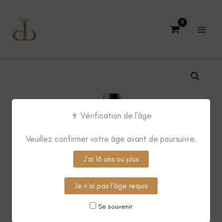
Aller
au
contenu
🍷 Vérification de l'âge
Veuillez confirmer votre âge avant de poursuivre.
J'ai 16 ans ou plus
Je n'ai pas l'âge requis
Se souvenir