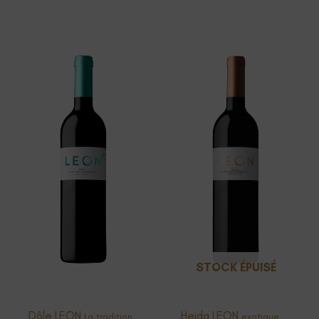
STOCK ÉPUISÉ
Dôle LEON
Heida LEON
La tradition
exotique