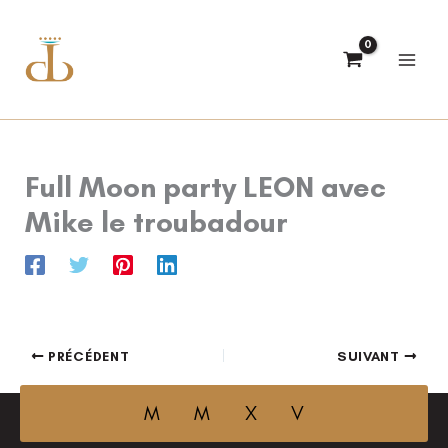
Aller
au
contenu
Full Moon party LEON avec
Mike le troubadour
PRÉCÉDENT
SUIVANT
M M X V