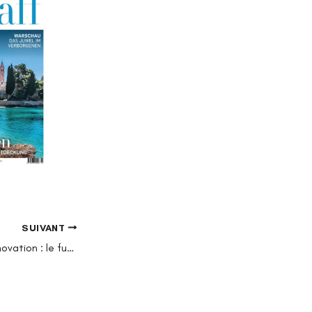
SUIVANT
Entre intuition et innovation : le futur du vin au Chai du Baron