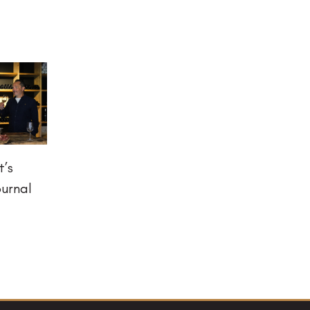
t’s
ournal