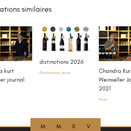
ations similaires
distinctions 2026
 kurt
Chandra Kur
Distinctions
,
Actu
er journal
Weinseller J
2021
Actu
M M X V