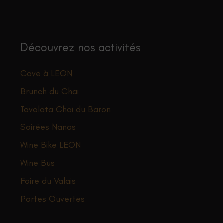
choisies
ê
sur
c
la
s
page
l
Découvrez nos activités
du
p
produit
d
Cave à LEON
p
Brunch du Chai
Tavolata Chai du Baron
Soirées Nanas
Wine Bike LEON
Wine Bus
Foire du Valais
Portes Ouvertes