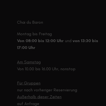
choisies
sur
la
page
Chai du Baron
du
Montag bis Freitag
produit
Von 08:00 bis 12:00 Uhr
und
von 13:30 bis
17:00 Uhr
Am Samstag
Von 10.00 bis 16.00 Uhr, nonstop
Für Gruppen
nur nach vorheriger Reservierung
Außerhalb dieser Zeiten
auf Anfrage