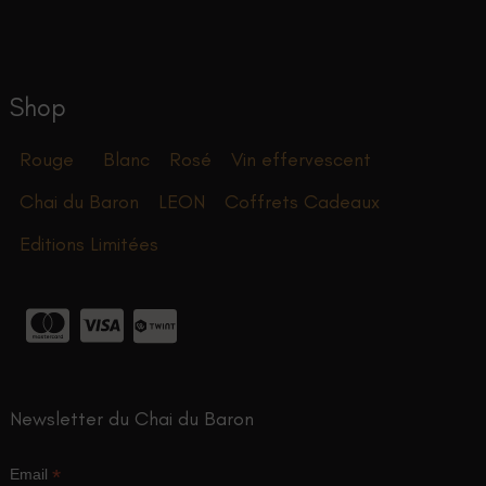
tre
choisies
hoisies
sur
ur
la
a
page
Shop
age
du
u
produit
Rouge
Blanc
Rosé
Vin effervescent
roduit
Chai du Baron
LEON
Coffrets Cadeaux
Editions Limitées
Newsletter du Chai du Baron
*
Email