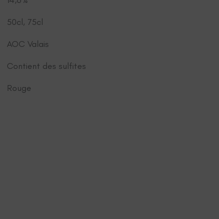
14,6%
50cl, 75cl
AOC Valais
Contient des sulfites
Rouge