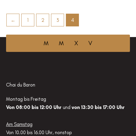
plusieurs
choisies
variations.
sur
Les
←
1
2
3
4
la
options
page
peuvent
du
M M X V
être
produit
choisies
sur
la
page
du
Chai du Baron
produit
Montag bis Freitag
Von 08:00 bis 12:00 Uhr
und
von 13:30 bis 17:00 Uhr
Am Samstag
Von 10.00 bis 16.00 Uhr, nonstop