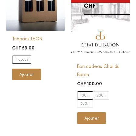
la
la
page
page
du
du
produit
produit
Triopack LEON
CHF
53.00
Triopack
Bon cadeau Chai du
Ce
Baron
Ajouter
produit
CHF
100.00
a
plusieurs
100 .-
200.-
variations.
300.-
Les
Ce
Ajouter
options
produit
peuvent
a
être