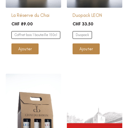
La Réserve du Chai
Duopack LEON
CHF
89.00
CHF
33.50
Coffret bois 1 bouteille 150cl
Duopack
Ce
Ce
Ajouter
Ajouter
produit
produit
a
a
plusieurs
plusieurs
variations.
variations.
Les
Les
options
options
peuvent
peuvent
être
être
choisies
choisies
sur
sur