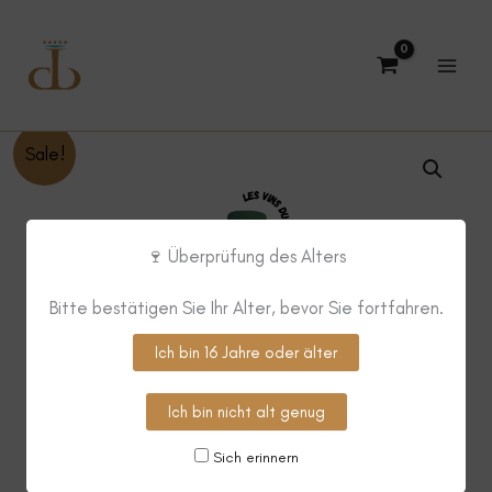
Zum
Inhalt
springen
Sale!
🍷 Überprüfung des Alters
Bitte bestätigen Sie Ihr Alter, bevor Sie fortfahren.
Ich bin 16 Jahre oder älter
Ich bin nicht alt genug
Sich erinnern