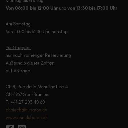
Montag bis Freitag
werden
werd
Von 08:00 bis 12:00 Uhr
und
von 13:30 bis 17:00 Uhr
Am Samstag
Von 10.00 bis 16.00 Uhr, nonstop
Für Gruppen
nur nach vorheriger Reservierung
Außerhalb dieser Zeiten
auf Anfrage
CP 8, Rue de la Manufacture 4
CH-1967 Sion-Bramois
T. +41 27 203 40 60
chai@chaidubaron.ch
www.chaidubaron.ch