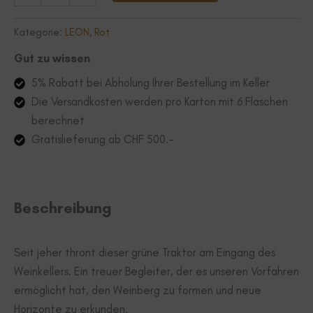
le
tracteur
Kategorie:
LEON
,
Rot
à
LEON
Gut zu wissen
Menge
5% Rabatt bei Abholung Ihrer Bestellung im Keller
Die Versandkosten werden pro Karton mit 6 Flaschen
berechnet
Gratislieferung ab CHF 500.-
Beschreibung
Seit jeher thront dieser grüne Traktor am Eingang des
Weinkellers. Ein treuer Begleiter, der es unseren Vorfahren
ermöglicht hat, den Weinberg zu formen und neue
Horizonte zu erkunden.