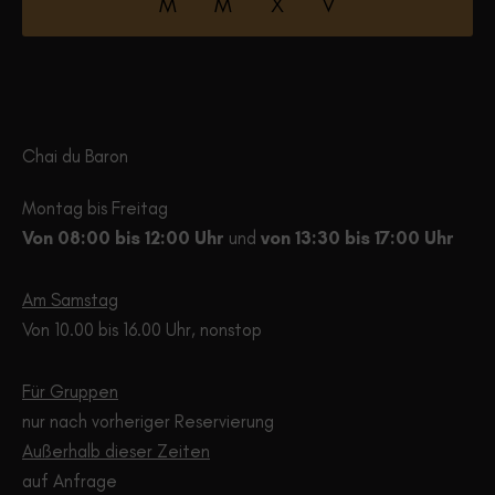
M M X V
Die
Die
Optionen
Opti
können
könn
auf
auf
der
der
Chai du Baron
Produktseite
Produ
gewählt
gewä
Montag bis Freitag
werden
werd
Von 08:00 bis 12:00 Uhr
und
von 13:30 bis 17:00 Uhr
Am Samstag
Von 10.00 bis 16.00 Uhr, nonstop
Für Gruppen
nur nach vorheriger Reservierung
Außerhalb dieser Zeiten
auf Anfrage