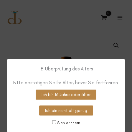
Zum
Inhalt
springen
🍷 Überprüfung des Alters
Bitte bestätigen Sie Ihr Alter, bevor Sie fortfahren.
Ich bin 16 Jahre oder älter
Ich bin nicht alt genug
Sich erinnern