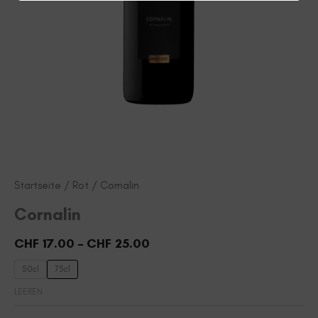
Startseite
/
Rot
/ Cornalin
Cornalin
Preisspanne:
CHF
17.00
–
CHF
25.00
CHF 17.00
50cl
75cl
bis
LEEREN
CHF 25.00