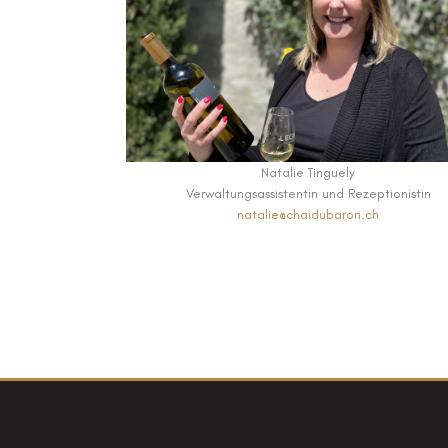
Natalie Tinguely
Verwaltungsassistentin und Rezeptionistin
natalie@chaidubaron.ch