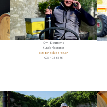
Cyril Dautreme
Kundenberater
cyril@chaidubaron.ch
076 405 51 35