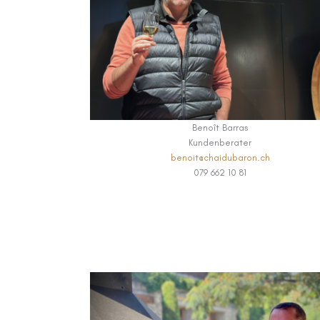
Benoît Barras
Kundenberater
benoit@chaidubaron.ch
079 662 10 81