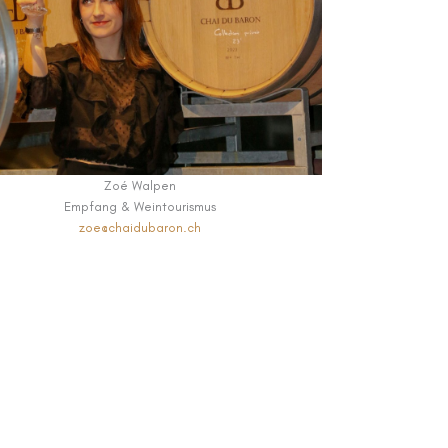
Zoé Walpen
Empfang & Weintourismus
zoe@chaidubaron.ch