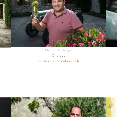
Stéphane Gauye
Önologe
stephane@chaidubaron.ch