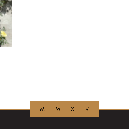
M M X V