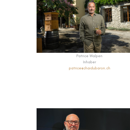
Patrice Walpen
Inhaber
patrice@chaidubaron.ch