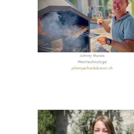
Johnny Marais
Weintechnologe
johnny@chaidubaron.ch