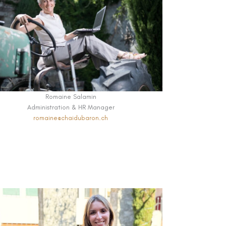
Romaine Salamin
Administration & HR Manager
romaine@chaidubaron.ch