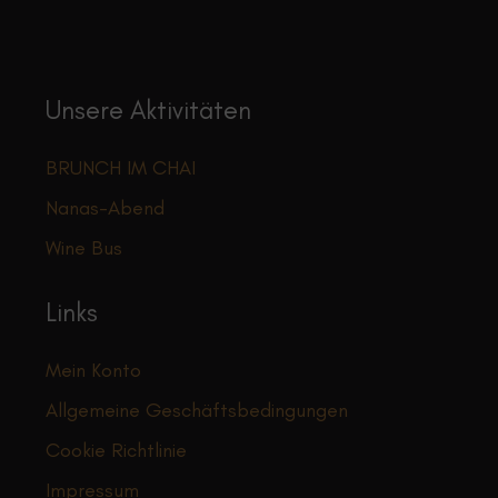
auf
der
Produktseite
gewählt
Unsere Aktivitäten
werden
BRUNCH IM CHAI
Nanas-Abend
Wine Bus
Links
Mein Konto
Allgemeine Geschäftsbedingungen
Cookie Richtlinie
Impressum