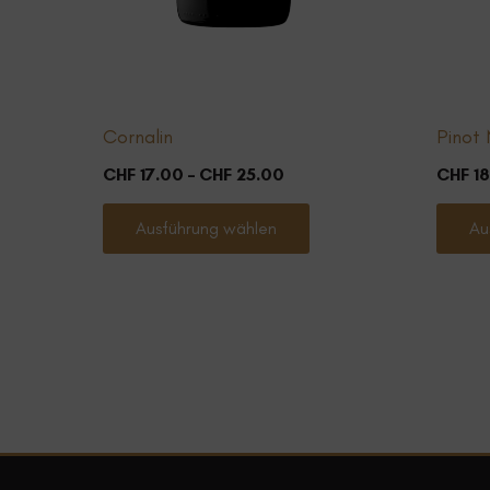
Cornalin
Pinot 
Preisspanne:
CHF
17.00
–
CHF
25.00
CHF
18
CHF 17.00
Dieses
bis
Ausführung wählen
Au
Produkt
CHF 25.00
weist
mehrere
Varianten
auf.
Die
Optionen
können