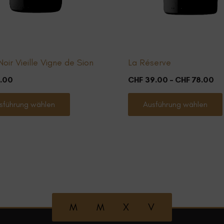
Noir Vieille Vigne de Sion
La Réserve
Pr
.00
CHF
39.00
–
CHF
78.00
CH
Dieses
bi
sführung wählen
Ausführung wählen
Produkt
CH
weist
mehrere
Varianten
auf.
Die
Optionen
M M X V
können