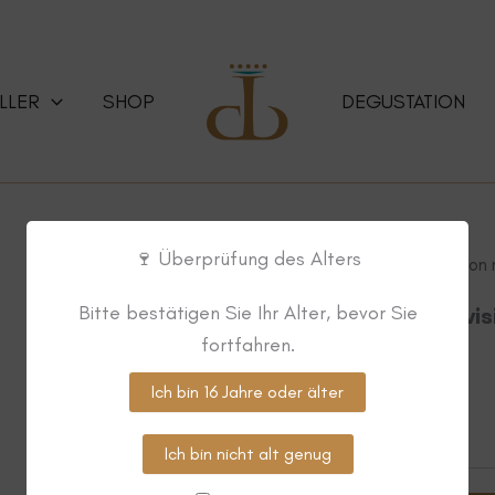
LLER
SHOP
DEGUSTATION
🍷 Überprüfung des Alters
Startseite
/
Rot
/ Dôle LEON La tradition 
Dôle LEON
Bitte bestätigen Sie Ihr Alter, bevor Sie
La tradition revis
fortfahren.
CHF
14.50
Ich bin 16 Jahre oder älter
75cl
LEEREN
Ich bin nicht alt genug