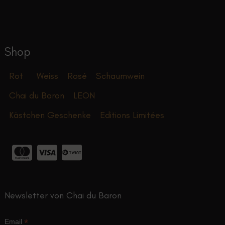
auf
können
der
auf
Produktseite
der
gewählt
Produktseite
Shop
werden
gewählt
werden
Rot
Weiss
Rosé
Schaumwein
Chai du Baron
LEON
Kästchen Geschenke
Editions Limitées
Newsletter von Chai du Baron
*
Email