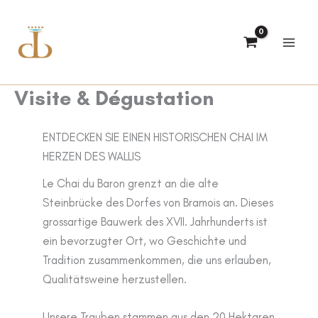
Zum
Inhalt
springen
Visite & Dégustation
ENTDECKEN SIE EINEN HISTORISCHEN CHAI IM
HERZEN DES WALLIS
Le Chai du Baron grenzt an die alte
Steinbrücke des Dorfes von Bramois an. Dieses
grossartige Bauwerk des XVII. Jahrhunderts ist
ein bevorzugter Ort, wo Geschichte und
Tradition zusammenkommen, die uns erlauben,
Qualitätsweine herzustellen.
Unsere Trauben stammen aus den 20 Hektaren