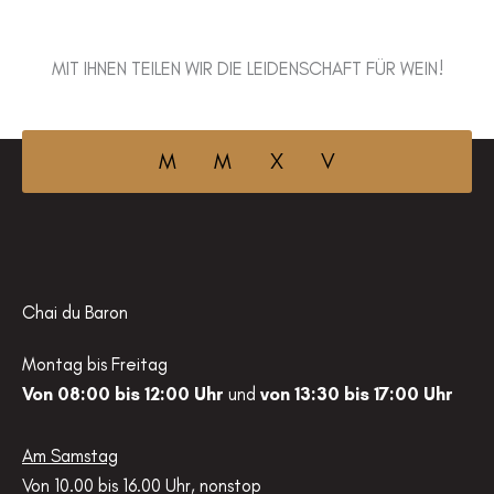
A
l
MIT IHNEN TEILEN WIR DIE LEIDENSCHAFT FÜR WEIN!
t
e
r
M M X V
n
a
t
i
v
Chai du Baron
e
Montag bis Freitag
:
Von 08:00 bis 12:00 Uhr
und
von 13:30 bis 17:00 Uhr
Am Samstag
Von 10.00 bis 16.00 Uhr, nonstop