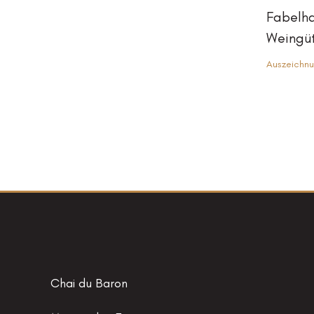
Fabelh
Weingü
Auszeichn
Chai du Baron