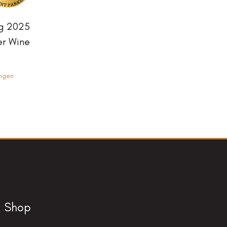
g 2025
er Wine
ngen
Shop