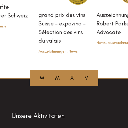
afte
grand prix des vins
Auszeichnun
ter Schweiz
Suisse – expovina –
Robert Park
ungen
Sélection des vins
Advocate
du valais
News
,
Auszeichnu
Auszeichnungen
,
News
M M X V
Unsere Aktivitäten