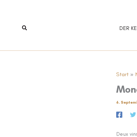
Zum
Inhalt
springen
Suchen
DER KE
Start
Mond
6. Septem
Deux vins