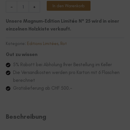
Edition
Alternative:
In den Warenkorb
-
+
Limitée
N°25
Unsere Magnum-Edition Limitée N° 25 wird in einer
Menge
einzelnen Holzkiste verkauft.
Kategorie:
Editions Limitées
,
Rot
Gut zu wissen
5% Rabatt bei Abholung Ihrer Bestellung im Keller
Die Versandkosten werden pro Karton mit 6 Flaschen
berechnet
Gratislieferung ab CHF 500.-
Beschreibung