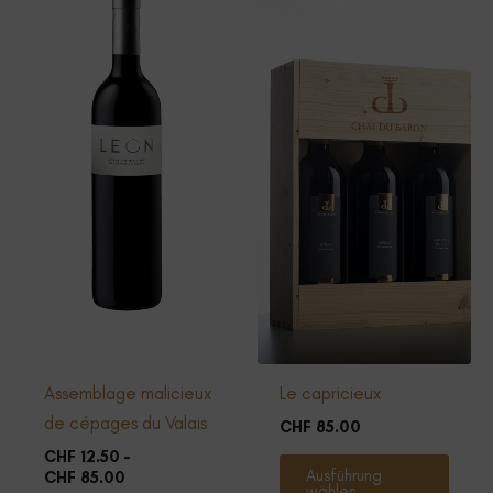
Assemblage malicieux
Le capricieux
de cépages du Valais
CHF
85.00
CHF
12.50
–
Diese
Ausführung
Preisspanne:
CHF
85.00
Produ
wählen