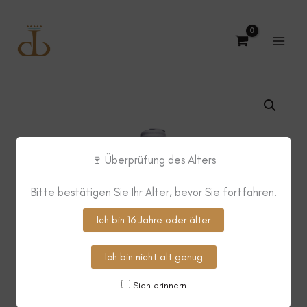
Zum
Inhalt
springen
🍷 Überprüfung des Alters
Bitte bestätigen Sie Ihr Alter, bevor Sie fortfahren.
Ich bin 16 Jahre oder älter
Ich bin nicht alt genug
Sich erinnern