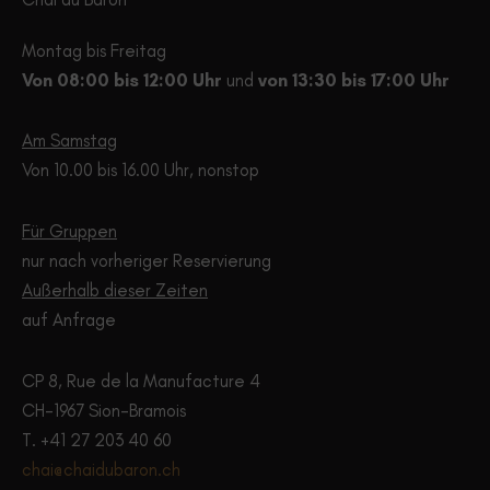
Produktseite
Produ
gewählt
gewä
Montag bis Freitag
werden
werd
Von 08:00 bis 12:00 Uhr
und
von 13:30 bis 17:00 Uhr
Am Samstag
Von 10.00 bis 16.00 Uhr, nonstop
Für Gruppen
nur nach vorheriger Reservierung
Außerhalb dieser Zeiten
auf Anfrage
CP 8, Rue de la Manufacture 4
CH-1967 Sion-Bramois
T. +41 27 203 40 60
chai@chaidubaron.ch